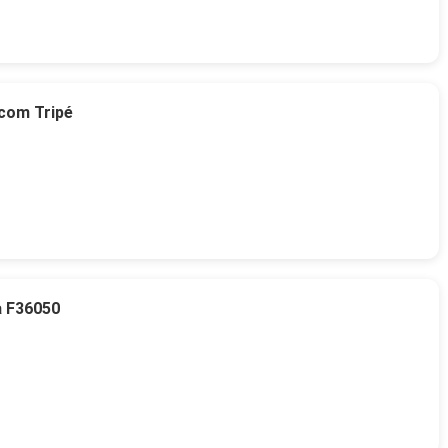
 com Tripé
a F36050