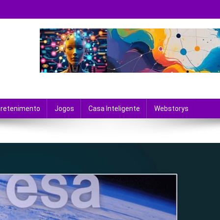
 tecnologia e entretenimento.
tretenimento
Jogos
Casa Inteligente
Webstorys