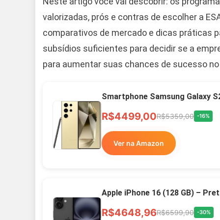
Neste artigo você vai descobrir: os programa
valorizadas, prós e contras de escolher a E
comparativos de mercado e dicas práticas para
subsídios suficientes para decidir se a empre
para aumentar suas chances de sucesso no 
Smartphone Samsung Galaxy S2
R$4499,00
R$5359,00
-16%
Ver na Amazon
Apple iPhone 16 (128 GB) – Pre
R$4648,96
R$6599,90
-30%