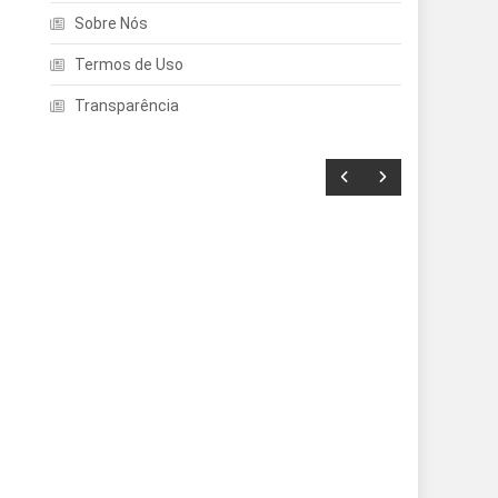
Sobre Nós
Termos de Uso
Transparência
Entretenimento
Echo Dot: Guia Completo
Para Escolher O Smart
Speaker Ideal Na Nova