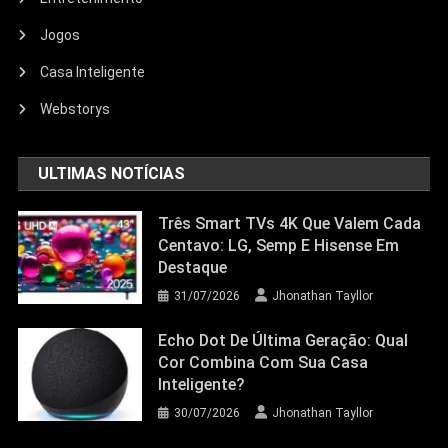
Entretenimento
Jogos
Echo Dot: Guia Completo Para
Escolher O Smart Speaker Ideal Na
Casa Inteligente
Nova Oferta Da Amazon
Webstorys
23/06/2026
Jhonathan Tayllor
ULTIMAS NOTÍCIAS
Três Smart TVs 4K Que Valem Cada
Centavo: LG, Semp E Hisense Em
Destaque
31/07/2026
Jhonathan Tayllor
Echo Dot De Última Geração: Qual
Cor Combina Com Sua Casa
Inteligente?
30/07/2026
Jhonathan Tayllor