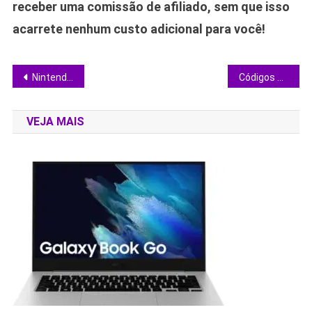
receber uma comissão de afiliado, sem que isso
acarrete nenhum custo adicional para você!
Navegação
Nintendo Switch OLED cai 32% na Amazon com cupom exclusivo; veja preço
Códigos secretos da Netflix liberam listas escondidas de animes
de
VEJA MAIS
Post