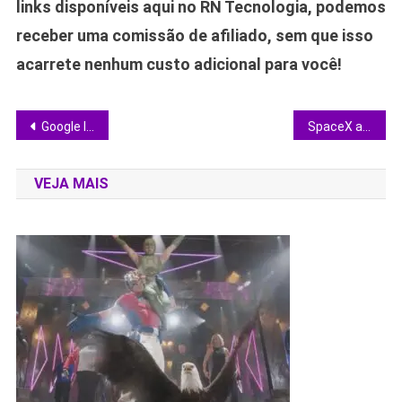
links disponíveis aqui no RN Tecnologia, podemos
receber uma comissão de afiliado, sem que isso
acarrete nenhum custo adicional para você!
Navegação
Google leva modelo Nano Banana à Busca e ao NotebookLM para facilitar criação de imagens
SpaceX agenda novo voo de teste do Starship e reforça plano para reduzir impacto no tráfego aéreo
de
VEJA MAIS
Post