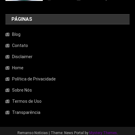
PÁGINAS
Blog
Contato
Disclaimer
Entretenimento
Home
Aquecedor Mondial A-08 Reduz O Frio
De Ambientes Pequenos; Veja Análise
Política de Privacidade
Completa
Sobre Nós
23/06/2026
Jhonathan Tayllor
Termos de Uso
Transparência
Remanso Notícias
|
Theme: News Portal by
Mystery Themes
.