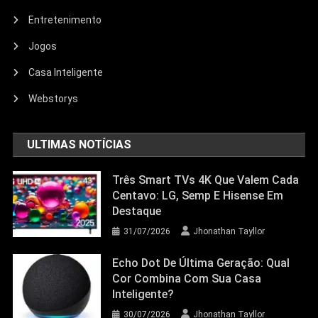
Entretenimento
Entretenimento
Jogos
Echo Dot: Guia Completo Para
Escolher O Smart Speaker Ideal Na
Casa Inteligente
Nova Oferta Da Amazon
Webstorys
23/06/2026
Jhonathan Tayllor
ULTIMAS NOTÍCIAS
Três Smart TVs 4K Que Valem Cada
Centavo: LG, Semp E Hisense Em
Destaque
31/07/2026
Jhonathan Tayllor
Echo Dot De Última Geração: Qual
Cor Combina Com Sua Casa
Inteligente?
30/07/2026
Jhonathan Tayllor