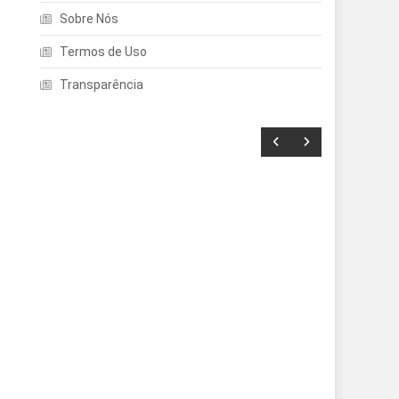
Sobre Nós
Termos de Uso
Transparência
Entretenimento
Echo Dot: Guia Completo
Para Escolher O Smart
Speaker Ideal Na Nova