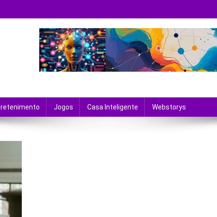
 tecnologia e entretenimento.
tretenimento
Jogos
Casa Inteligente
Webstorys