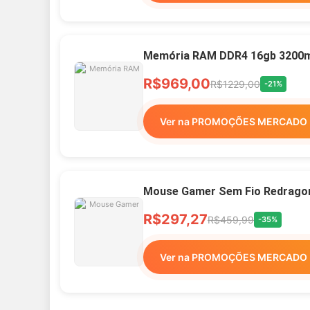
Memória RAM DDR4 16gb 3200mh
R$969,00
R$1229,00
-21%
Ver na PROMOÇÕES MERCADO 
Mouse Gamer Sem Fio Redragon 
R$297,27
R$459,99
-35%
Ver na PROMOÇÕES MERCADO 