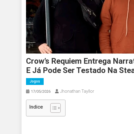
Crow’s Requiem Entrega Narr
E Já Pode Ser Testado Na St
Jogos
Jhonathan Tayllor
17/05/2026
Indice