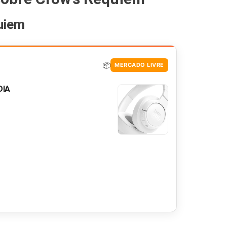
uiem
📦
MERCADO LIVRE
DIA