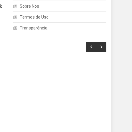
k
Sobre Nós
Termos de Uso
Transparência
Entretenimento
Echo Dot: Guia Completo
Para Escolher O Smart
Speaker Ideal Na Nova