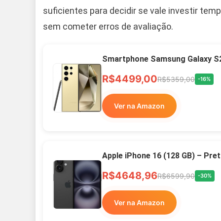
suficientes para decidir se vale investir te
sem cometer erros de avaliação.
Smartphone Samsung Galaxy S2
R$4499,00
R$5359,00
-16%
Ver na Amazon
Apple iPhone 16 (128 GB) – Pre
R$4648,96
R$6599,90
-30%
Ver na Amazon