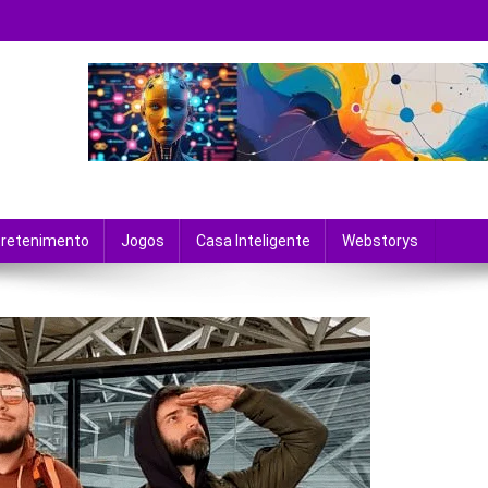
 tecnologia e entretenimento.
tretenimento
Jogos
Casa Inteligente
Webstorys