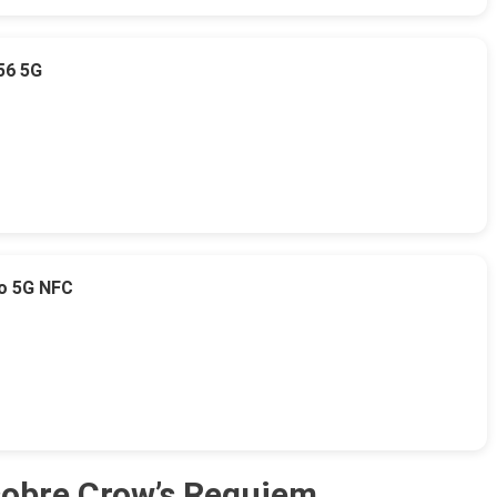
56 5G
o 5G NFC
sobre Crow’s Requiem