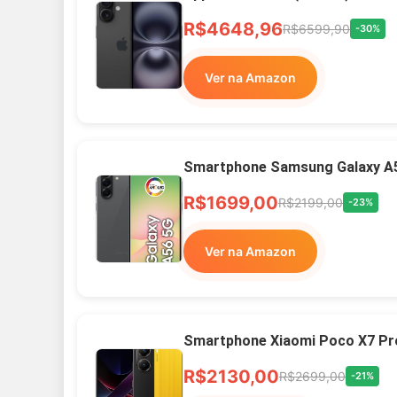
R$4648,96
R$6599,90
-30%
Ver na Amazon
Smartphone Samsung Galaxy A
R$1699,00
R$2199,00
-23%
Ver na Amazon
Smartphone Xiaomi Poco X7 Pr
R$2130,00
R$2699,00
-21%