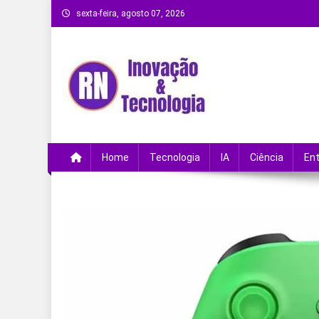
Skip
sexta-feira, agosto 07, 2026
to
content
Remanso Notícias
Ultimas notícias e novidades no universo da
Home
Tecnologia
IA
Ciência
En