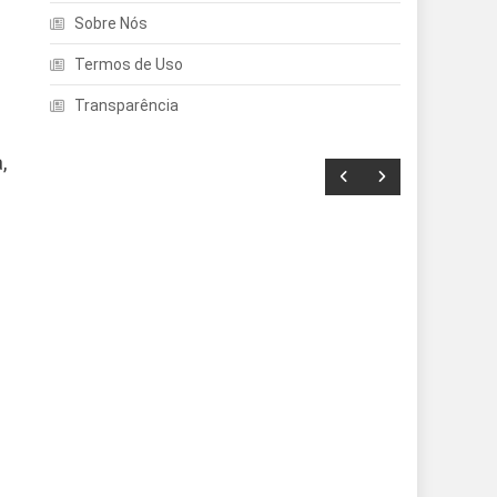
Sobre Nós
Termos de Uso
Transparência
,
Entretenimento
Echo Dot: Guia Completo
Para Escolher O Smart
Speaker Ideal Na Nova