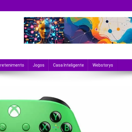
 tecnologia e entretenimento.
tretenimento
Jogos
Casa Inteligente
Webstorys