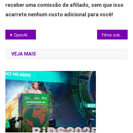
receber uma comissão de afiliado, sem que isso
acarrete nenhum custo adicional para você!
Navegação
OpenAI libera novos modelos para identificar riscos e proteger comunidades online
Filme sobre Bruce Springsteen estreia aquém do esperado e divide opinião da crítica
de
VEJA MAIS
Post