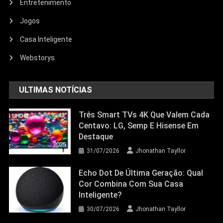
Entretenimento
Entretenimento
Jogos
Echo Dot: Guia Completo Para
Escolher O Smart Speaker Ideal Na
Casa Inteligente
Nova Oferta Da Amazon
Webstorys
23/06/2026
Jhonathan Tayllor
ULTIMAS NOTÍCIAS
Três Smart TVs 4K Que Valem Cada
Centavo: LG, Semp E Hisense Em
Destaque
31/07/2026
Jhonathan Tayllor
Echo Dot De Última Geração: Qual
Cor Combina Com Sua Casa
Inteligente?
30/07/2026
Jhonathan Tayllor