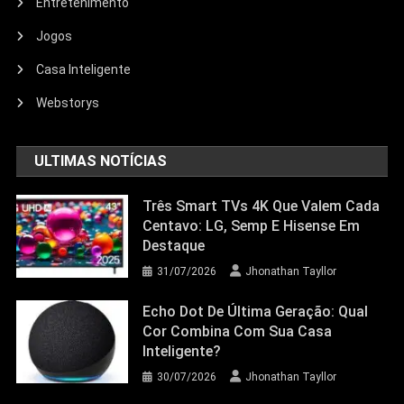
Entretenimento
Entretenimento
Jogos
Echo Dot: Guia Completo Para
Escolher O Smart Speaker Ideal Na
Casa Inteligente
Nova Oferta Da Amazon
Webstorys
23/06/2026
Jhonathan Tayllor
ULTIMAS NOTÍCIAS
Três Smart TVs 4K Que Valem Cada
Centavo: LG, Semp E Hisense Em
Destaque
31/07/2026
Jhonathan Tayllor
Echo Dot De Última Geração: Qual
Cor Combina Com Sua Casa
Inteligente?
30/07/2026
Jhonathan Tayllor