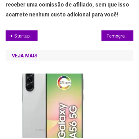
receber uma comissão de afiliado, sem que isso
acarrete nenhum custo adicional para você!
Navegação
Startup americana fecha 12 lançamentos com a SpaceX para fabricar semicondutores no espaço
Tomografia revela dinossauro brasileiro sem dentes que intriga cientistas
de
VEJA MAIS
Post