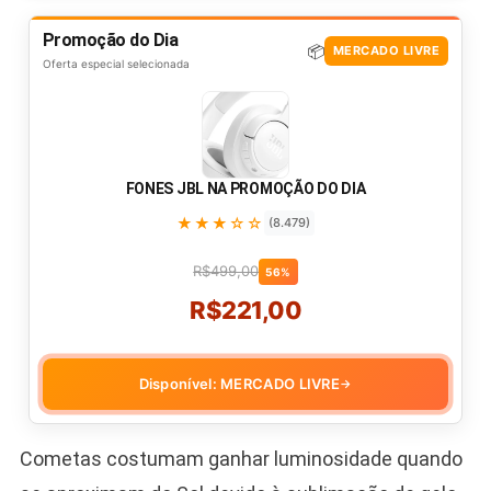
Promoção do Dia
📦
MERCADO LIVRE
Oferta especial selecionada
FONES JBL NA PROMOÇÃO DO DIA
★★★☆☆
(8.479)
R$499,00
56%
R$221,00
Disponível: MERCADO LIVRE
→
Cometas costumam ganhar luminosidade quando