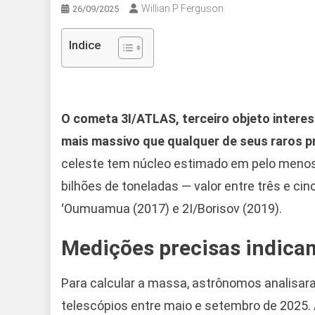
Willian P Ferguson
26/09/2025
Indice
O cometa 3I/ATLAS, terceiro objeto interest
mais massivo que qualquer de seus raros 
celeste tem núcleo estimado em pelo menos 
bilhões de toneladas — valor entre três e ci
ʻOumuamua (2017) e 2I/Borisov (2019).
Medições precisas indica
Para calcular a massa, astrônomos analisar
telescópios entre maio e setembro de 2025. 