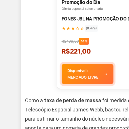
Promoção do Dia
Oferta especial selecionada
FONES JBL NA PROMOÇÃO DO 
★★★☆☆
(8.479)
R$499,00
56%
R$221,00
Disponível:
→
MERCADO LIVRE
Como a
taxa de perda de massa
foi medida 
Telescópio Espacial James Webb, bastou rel
para estimar o tamanho do núcleo necessário
aponta para um cometa de grandes proporçõe