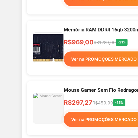
Memória RAM DDR4 16gb 3200mh
R$969,00
R$1229,00
-21%
Ver na PROMOÇÕES MERCADO 
Mouse Gamer Sem Fio Redragon 
R$297,27
R$459,99
-35%
Ver na PROMOÇÕES MERCADO 