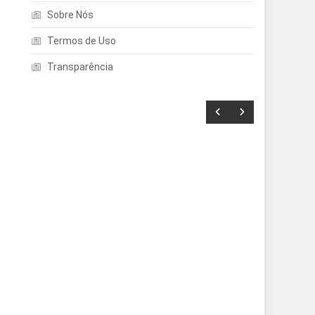
Sobre Nós
Termos de Uso
Transparência
Entretenimento
Echo Dot: Guia Completo
Para Escolher O Smart
Speaker Ideal Na Nova