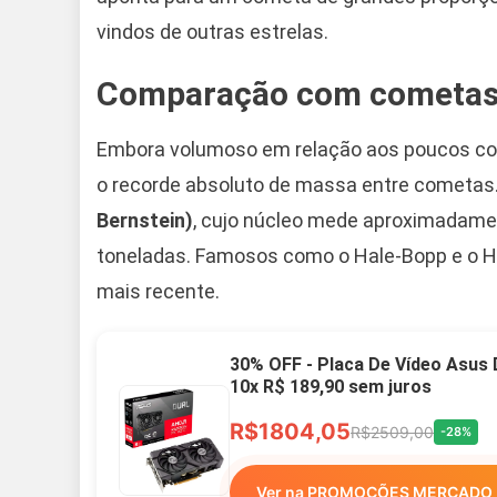
vindos de outras estrelas.
Comparação com cometas 
Embora volumoso em relação aos poucos cor
o recorde absoluto de massa entre cometas.
Bernstein)
, cujo núcleo mede aproximadamen
toneladas. Famosos como o Hale-Bopp e o H
mais recente.
30% OFF - Placa De Vídeo Asus
10x R$ 189,90 sem juros
R$1804,05
R$2509,00
-28%
Ver na PROMOÇÕES MERCADO 