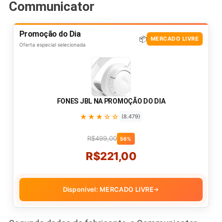
Communicator
Promoção do Dia
📦
MERCADO LIVRE
Oferta especial selecionada
FONES JBL NA PROMOÇÃO DO DIA
★★★☆☆
(8.479)
R$499,00
56%
R$221,00
Disponível: MERCADO LIVRE
→