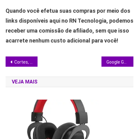
Quando você efetua suas compras por meio dos
links disponíveis aqui no RN Tecnologia, podemos
receber uma comissão de afiliado, sem que isso
acarrete nenhum custo adicional para você!
Navegação
Cortes, IA e polêmica: Standard Chartered substitui 7.800 funções até 2030
Google Gemini 3.5 Flash chega para tomar o lugar do ChatGPT? Veja tudo antes de escolher sua IA
de
VEJA MAIS
Post