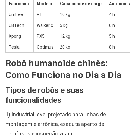
Fabricante
Modelo
Capacidade de carga
Autonomia
Unitree
R1
10 kg
4 h
UBTech
Walker X
5 kg
6 h
Xpeng
PX5
12 kg
5 h
Tesla
Optimus
20 kg
8 h
Robô humanoide chinês:
Como Funciona no Dia a Dia
Tipos de robôs e suas
funcionalidades
1) Industrial leve: projetado para linhas de
montagem eletrônica, executa aperto de
parafusos e inspeção visual.