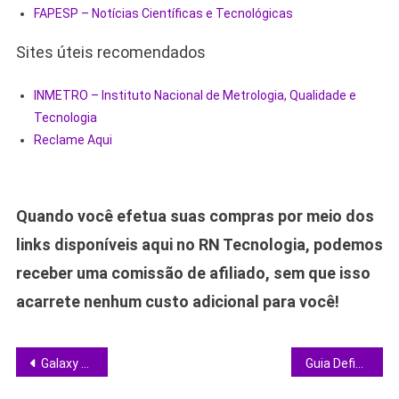
FAPESP – Notícias Científicas e Tecnológicas
Sites úteis recomendados
INMETRO – Instituto Nacional de Metrologia, Qualidade e
Tecnologia
Reclame Aqui
Quando você efetua suas compras por meio dos
links disponíveis aqui no RN Tecnologia, podemos
receber uma comissão de afiliado, sem que isso
acarrete nenhum custo adicional para você!
Navegação
Galaxy S24 FE despenca 47% e se torna o 5G mais competitivo do mercado brasileiro
Guia Definitivo: Como Escolher o Melhor Headset Sem Fio em 2026
de