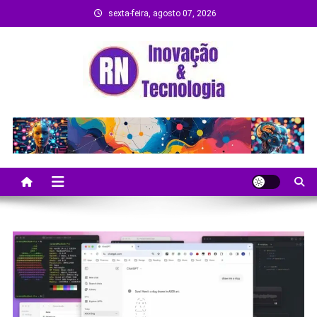
Skip
sexta-feira, agosto 07, 2026
to
content
Remanso Notícias
Ultimas notícias e novidades no universo da
tecnologia e entretenimento.