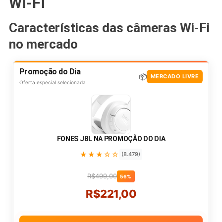
Wi-Fi
Características das câmeras Wi-Fi
no mercado
Promoção do Dia
📦
MERCADO LIVRE
Oferta especial selecionada
FONES JBL NA PROMOÇÃO DO DIA
★★★☆☆
(8.479)
R$499,00
56%
R$221,00