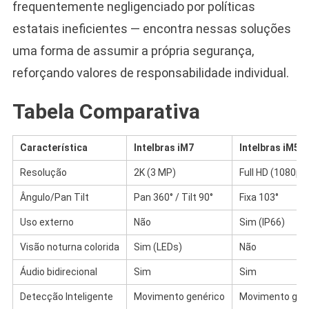
frequentemente negligenciado por políticas
estatais ineficientes — encontra nessas soluções
uma forma de assumir a própria segurança,
reforçando valores de responsabilidade individual.
Tabela Comparativa
Característica
Intelbras iM7
Intelbras iM5 
Resolução
2K (3 MP)
Full HD (1080p)
Ângulo/Pan Tilt
Pan 360° / Tilt 90°
Fixa 103°
Uso externo
Não
Sim (IP66)
Visão noturna colorida
Sim (LEDs)
Não
Áudio bidirecional
Sim
Sim
Detecção Inteligente
Movimento genérico
Movimento gen