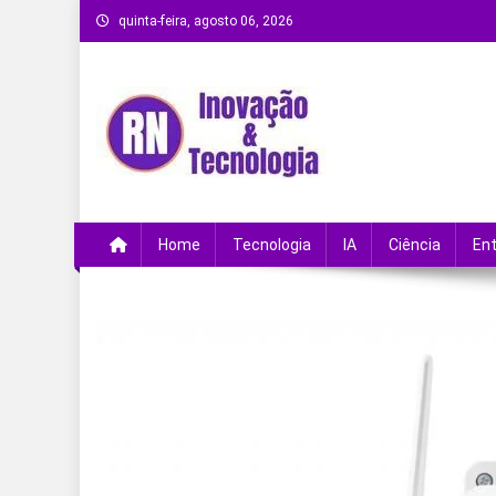
Skip
quinta-feira, agosto 06, 2026
to
content
Remanso Notícias
Ultimas notícias e novidades no universo da
Home
Tecnologia
IA
Ciência
En