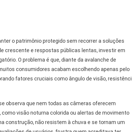
anter o patrimônio protegido sem recorrer a soluções
e crescente e respostas públicas lentas, investir em
tório. O problema é que, diante da avalanche de
 muitos consumidores acabam escolhendo apenas pelo
orando fatores cruciais como ângulo de visão, resistênc
 se observa que nem todas as câmeras oferecem
 como visão noturna colorida ou alertas de movimento
na construção, não resistem à chuva e se tornam um
avaliações de usuários, frustra quem acreditava ter