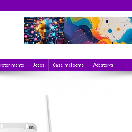
 tecnologia e entretenimento.
tretenimento
Jogos
Casa Inteligente
Webstorys