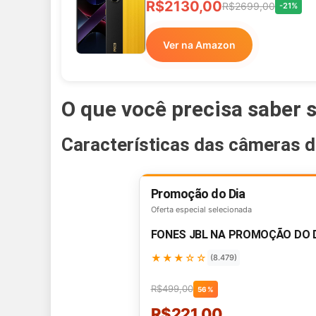
R$2130,00
R$2699,00
-21%
Ver na Amazon
O que você precisa saber
Características das câmeras 
Promoção do Dia
Oferta especial selecionada
FONES JBL NA PROMOÇÃO DO 
★★★☆☆
(8.479)
R$499,00
56%
R$221,00