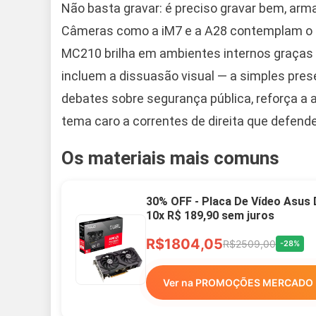
Não basta gravar: é preciso gravar bem, arma
Câmeras como a iM7 e a A28 contemplam o us
MC210 brilha em ambientes internos graças
incluem a dissuasão visual — a simples prese
debates sobre segurança pública, reforça a 
tema caro a correntes de direita que defende
Os materiais mais comuns
30% OFF - Placa De Vídeo Asus
10x R$ 189,90 sem juros
R$1804,05
R$2509,00
-28%
Ver na PROMOÇÕES MERCADO 