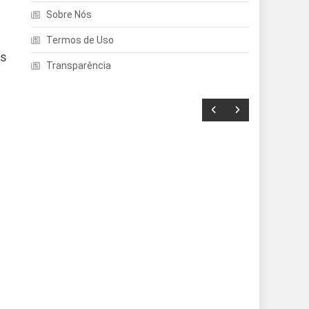
Sobre Nós
Termos de Uso
as
Transparência
Entretenimento
Echo Dot: Guia Completo
Para Escolher O Smart
Speaker Ideal Na Nova