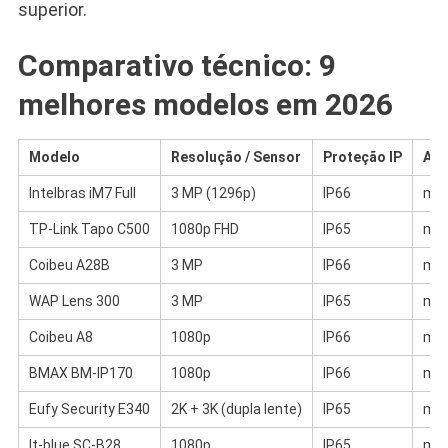
superior.
Comparativo técnico: 9
melhores modelos em 2026
Modelo
Resolução / Sensor
Proteção IP
Ar
Intelbras iM7 Full
3 MP (1296p)
IP66
mic
TP-Link Tapo C500
1080p FHD
IP65
mic
Coibeu A28B
3 MP
IP66
mic
WAP Lens 300
3 MP
IP65
mic
Coibeu A8
1080p
IP66
mic
BMAX BM-IP170
1080p
IP66
mic
Eufy Security E340
2K + 3K (dupla lente)
IP65
mic
It-blue SC-B28
1080p
IP65
mic