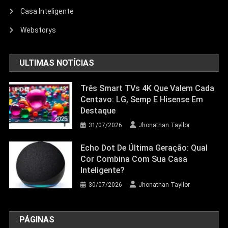
Escolher O Smart Speaker Ideal Na
Casa Inteligente
Nova Oferta Da Amazon
Webstorys
23/06/2026
Jhonathan Tayllor
ULTIMAS NOTÍCIAS
Três Smart TVs 4K Que Valem Cada
Centavo: LG, Semp E Hisense Em
Destaque
31/07/2026
Jhonathan Tayllor
Echo Dot De Última Geração: Qual
Cor Combina Com Sua Casa
Inteligente?
30/07/2026
Jhonathan Tayllor
PÁGINAS