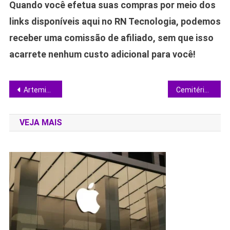
Quando você efetua suas compras por meio dos
links disponíveis aqui no RN Tecnologia, podemos
receber uma comissão de afiliado, sem que isso
acarrete nenhum custo adicional para você!
Navegação
Artemis II leva a primeira mulher rumo à Lua: panorama completo da missão
Cemité​rio da OpenAI: por que tantos projetos sumiram do mapa e o que isso revela sobre a empresa
de
VEJA MAIS
Post