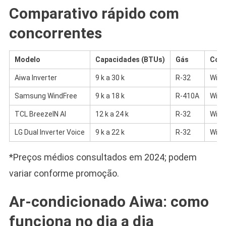
Comparativo rápido com
concorrentes
Modelo
Capacidades (BTUs)
Gás
Cone
Aiwa Inverter
9 k a 30 k
R-32
Wi-Fi
Samsung WindFree
9 k a 18 k
R-410A
Wi-F
TCL BreezeIN AI
12 k a 24 k
R-32
Wi-Fi
LG Dual Inverter Voice
9 k a 22 k
R-32
Wi-F
*Preços médios consultados em 2024; podem
variar conforme promoção.
Ar-condicionado Aiwa: como
funciona no dia a dia