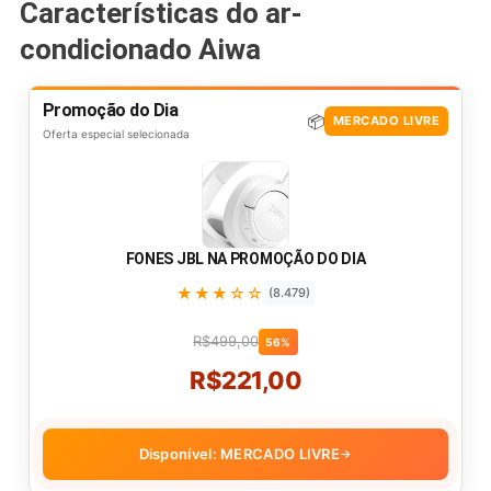
Características do ar-
condicionado Aiwa
Promoção do Dia
📦
MERCADO LIVRE
Oferta especial selecionada
FONES JBL NA PROMOÇÃO DO DIA
★★★☆☆
(8.479)
R$499,00
56%
R$221,00
Disponível: MERCADO LIVRE
→