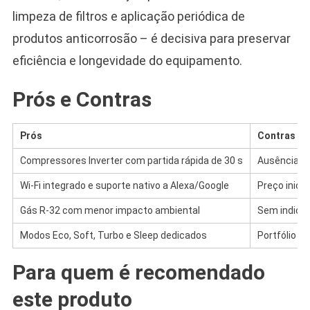
limpeza de filtros e aplicação periódica de
produtos anticorrosão – é decisiva para preservar
eficiência e longevidade do equipamento.
Prós e Contras
Prós
Contras
Compressores Inverter com partida rápida de 30 s
Ausência de
Wi-Fi integrado e suporte nativo a Alexa/Google
Preço inici
Gás R-32 com menor impacto ambiental
Sem indicaç
Modos Eco, Soft, Turbo e Sleep dedicados
Portfólio in
Para quem é recomendado
este produto