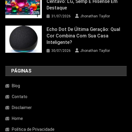
Centavo: LG, Semp E Hisense Em
Destaque
31/07/2026
Jhonathan Tayllor
Echo Dot De Última Geração: Qual
Cor Combina Com Sua Casa
Inteligente?
30/07/2026
Jhonathan Tayllor
PÁGINAS
Blog
Contato
Disclaimer
Entretenimento
Home
Aquecedor Mondial A-08 Reduz O Frio
De Ambientes Pequenos; Veja Análise
Política de Privacidade