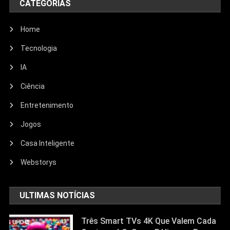
CATEGORIAS
Home
Tecnologia
IA
Ciência
Entretenimento
Entretenimento
Jogos
Echo Dot: Guia Completo Para
Escolher O Smart Speaker Ideal Na
Casa Inteligente
Nova Oferta Da Amazon
Webstorys
23/06/2026
Jhonathan Tayllor
ULTIMAS NOTÍCIAS
Três Smart TVs 4K Que Valem Cada