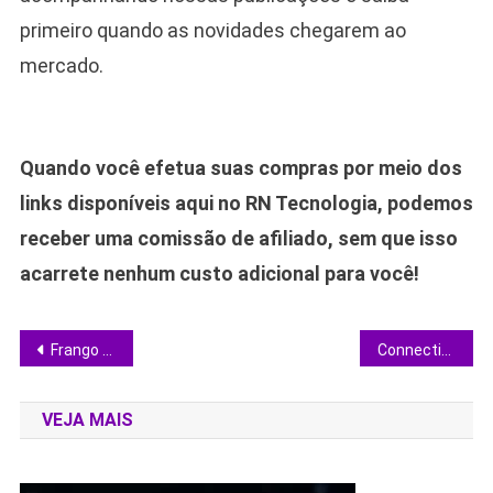
primeiro quando as novidades chegarem ao
mercado.
Quando você efetua suas compras por meio dos
links disponíveis aqui no RN Tecnologia, podemos
receber uma comissão de afiliado, sem que isso
acarrete nenhum custo adicional para você!
Navegação
Frango fresco: saiba quanto tempo armazenar na geladeira sem comprometer a saúde
Connections traz novas dicas e respostas de hoje; descubra como vencer
de
VEJA MAIS
Post