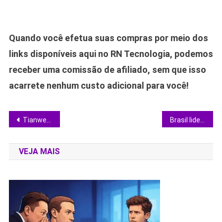
Quando você efetua suas compras por meio dos
links disponíveis aqui no RN Tecnologia, podemos
receber uma comissão de afiliado, sem que isso
acarrete nenhum custo adicional para você!
Navegação
Tianwen-1 registra cometa 3I/ATLAS em rara passagem pela órbita de Marte
Brasil lidera importação de TV boxes piratas e movimenta até R$ 1 bilhão ao ano
de
VEJA MAIS
Post