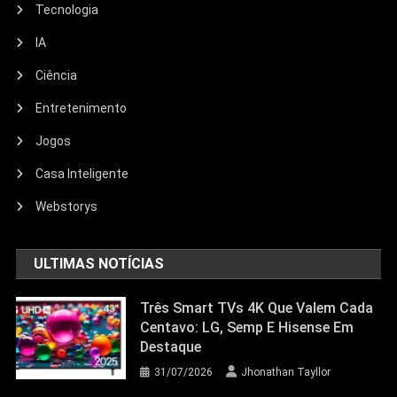
Tecnologia
IA
Ciência
Entretenimento
Entretenimento
Jogos
Echo Dot: Guia Completo Para
Escolher O Smart Speaker Ideal Na
Casa Inteligente
Nova Oferta Da Amazon
Webstorys
23/06/2026
Jhonathan Tayllor
ULTIMAS NOTÍCIAS
Três Smart TVs 4K Que Valem Cada
Centavo: LG, Semp E Hisense Em
Destaque
31/07/2026
Jhonathan Tayllor