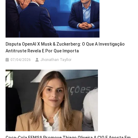
Disputa OpenAI X Musk & Zuckerberg: O Que A Investigação
Antitruste Revela E Por Que Importa
07/04/2026
Jhonathan Tayllor
Coca-Cola FEMSA Promove Thiago Oliveira A CIO E Aposta Em