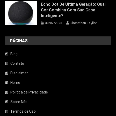
Echo Dot De Última Geração: Qual
Cor Combina Com Sua Casa
Inteligente?
30/07/2026
Jhonathan Tayllor
PÁGINAS
Blog
Contato
Disclaimer
Entretenimento
Home
Aquecedor Mondial A-08 Reduz O Frio
De Ambientes Pequenos; Veja Análise
Política de Privacidade
Completa
Sobre Nós
23/06/2026
Jhonathan Tayllor
Termos de Uso