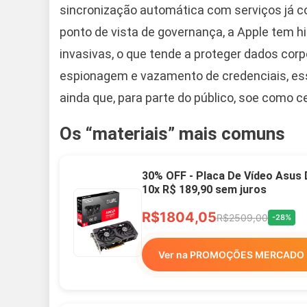
sincronização automática com serviços já co
ponto de vista de governança, a Apple tem h
invasivas, o que tende a proteger dados cor
espionagem e vazamento de credenciais, ess
ainda que, para parte do público, soe como 
Os “materiais” mais comuns
30% OFF - Placa De Vídeo Asus
10x R$ 189,90 sem juros
R$1804,05
R$2509,00
-28%
Ver na PROMOÇÕES MERCADO 