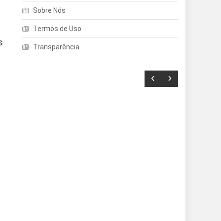
Sobre Nós
Termos de Uso
s
Transparência
Entretenimento
Echo Dot: Guia Completo
Para Escolher O Smart
Speaker Ideal Na Nova