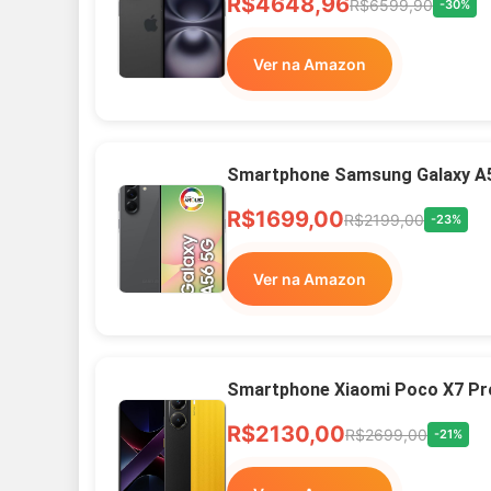
R$4648,96
R$6599,90
-30%
Ver na Amazon
Smartphone Samsung Galaxy A
R$1699,00
R$2199,00
-23%
Ver na Amazon
Smartphone Xiaomi Poco X7 Pr
R$2130,00
R$2699,00
-21%