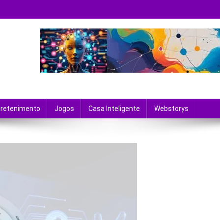
 tecnologia e entretenimento.
tretenimento
Jogos
Casa Inteligente
Webstorys