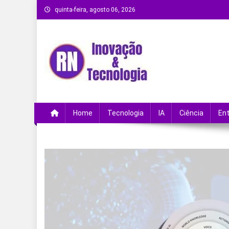
Skip
quinta-feira, agosto 06, 2026
to
content
Remanso Notícias
Ultimas notícias e novidades no universo da
Home
Tecnologia
IA
Ciência
En