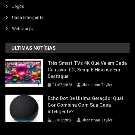
Entretenimento
Jogos
Echo Dot: Guia Completo Para
Escolher O Smart Speaker Ideal Na
Casa Inteligente
Nova Oferta Da Amazon
Webstorys
23/06/2026
Jhonathan Tayllor
ULTIMAS NOTÍCIAS
Três Smart TVs 4K Que Valem Cada
Centavo: LG, Semp E Hisense Em
Destaque
31/07/2026
Jhonathan Tayllor
Echo Dot De Última Geração: Qual
Cor Combina Com Sua Casa
Inteligente?
30/07/2026
Jhonathan Tayllor