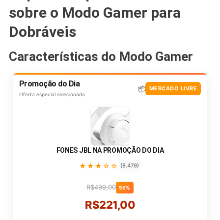
sobre o Modo Gamer para
Dobráveis
Características do Modo Gamer
Promoção do Dia
📦
MERCADO LIVRE
Oferta especial selecionada
FONES JBL NA PROMOÇÃO DO DIA
★★★☆☆
(8.479)
R$499,00
56%
R$221,00