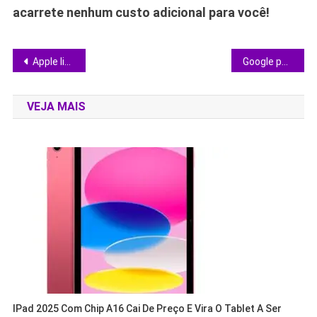
acarrete nenhum custo adicional para você!
Navegação
Apple libera firmware 9A5304b e redefine o que esperar dos AirPods Max 2
Google permite trocar o endereço do Gmail sem abrir conta nova: veja se vale a pena
de
VEJA MAIS
Post
IPad 2025 Com Chip A16 Cai De Preço E Vira O Tablet A Ser