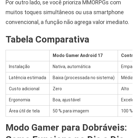
Por outro lado, se você prioriza MMORPGs com
muitos toques simultâneos ou usa smartphone
convencional, a função não agrega valor imediato.
Tabela Comparativa
Modo Gamer Android 17
Control
Instalação
Nativa, automática
Emparel
Latência estimada
Baixa (processada no sistema)
Média (v
Custo adicional
Zero
Alto
Ergonomia
Boa, ajustável
Excelent
Área útil de tela
50 % para imagem
100 %
Modo Gamer para Dobráveis: