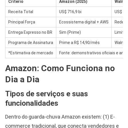
Criterio
Amazon (2025)
Walmar
Receita Total
US$ 716,9 bi
US$ 713
Principal Força
Ecossistema digital + AWS
Rede fí
Entrega Expresso no BR
Sim (Prime)
Limitad
Programa de Assinatura
Prime a R$ 14,90/mês
Walmar
*Estimativa de mercado
Fonte: demonstrativos oficiais e anal
Amazon: Como Funciona no
Dia a Dia
Tipos de serviços e suas
funcionalidades
Dentro do guarda-chuva Amazon existem: (1) E-
commerce tradicional, que conecta vendedores e