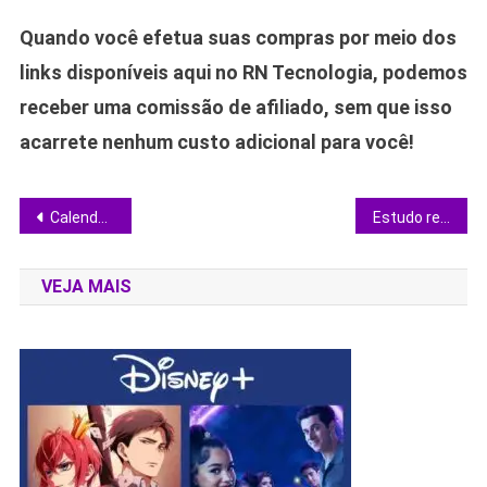
Quando você efetua suas compras por meio dos
links disponíveis aqui no RN Tecnologia, podemos
receber uma comissão de afiliado, sem que isso
acarrete nenhum custo adicional para você!
Navegação
Calendário Lunar INMET Janeiro 2026: descubra as datas exatas de cada fase e planeje suas observações
Estudo revela linguagem elétrica dos cogumelos e revoluciona o entendimento das florestas
de
VEJA MAIS
Post