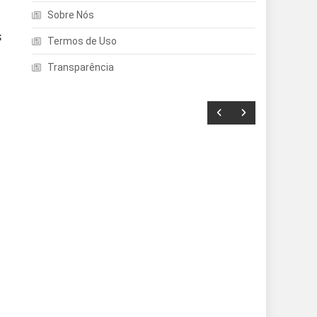
Sobre Nós
s
Termos de Uso
Transparência
Entretenimento
Echo Dot: Guia Completo
Para Escolher O Smart
Speaker Ideal Na Nova