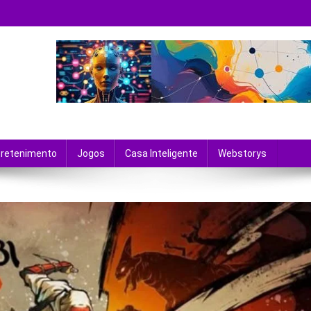
 tecnologia e entretenimento.
tretenimento
Jogos
Casa Inteligente
Webstorys