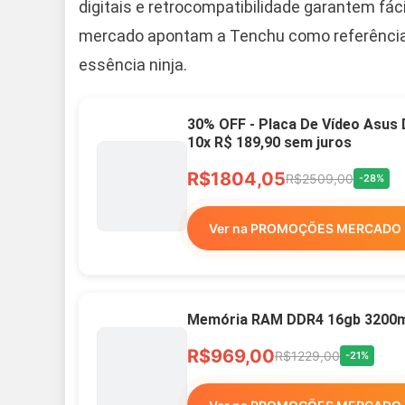
digitais e retrocompatibilidade garantem fá
mercado apontam a Tenchu como referência i
essência ninja.
30% OFF - Placa De Vídeo Asus
10x R$ 189,90 sem juros
R$1804,05
R$2509,00
-28%
Ver na PROMOÇÕES MERCADO 
Memória RAM DDR4 16gb 3200mh
R$969,00
R$1229,00
-21%